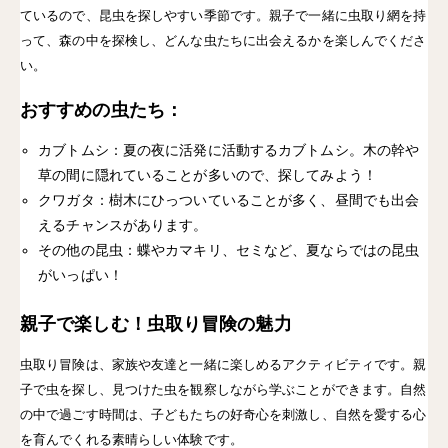
ているので、昆虫を探しやすい季節です。親子で一緒に虫取り網
を持
って、森の中を探検し、どんな虫たちに出会えるかを楽しんでくださ
い。
おすすめの虫たち
：
カブトムシ
：夏の夜に活発に活動するカブトムシ。木の幹や
草の間に隠れていることが多いので、探してみよう！
クワガタ
：樹木にひっついていることが多く、昼間でも出会
えるチャンスがあります。
その他の昆虫
：蝶やカマキリ、セミなど、夏ならではの昆虫
がいっぱい！
親子で楽しむ！虫取り冒険の魅力
虫取り冒険
は、
家族や友達
と一緒に楽しめるアクティビティです。親
子で虫を探し、見つけた虫を観察しながら学ぶことができます。
自然
の中で過ごす時間
は、子どもたちの好奇心を刺激し、自然を愛する心
を育んでくれる素晴らしい体験です。