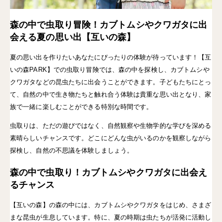
森の中で虫取り冒険！カブトムシやクワガタに出
会える夏の思い出【互いの森】
夏の思い出を作りたいあなたにぴったりの体験が待っています！
【互
いの森PARK】での虫取り冒険
では、
森の中を探検
し、
カブトムシや
クワガタ
などの昆虫たちに出会うことができます。子どもたちにとっ
て、自然の中で
生き物たちと触れ合う体験
は貴重な思い出となり、
家
族で一緒に楽しむ
ことができる特別な時間です。
虫取りは、ただの遊びではなく、
自然観察
や
生物学的な学び
を深める
素晴らしいチャンスです。どこにどんな虫がいるのかを
観察しながら
探検
し、自然の不思議を体験しましょう。
森の中で虫取り！カブトムシやクワガタに出会え
るチャンス
【互いの森】の森の中には、カブトムシやクワガタをはじめ、さまざ
まな昆虫が生息しています。特に、夏の時期は虫たちが活発に活動し