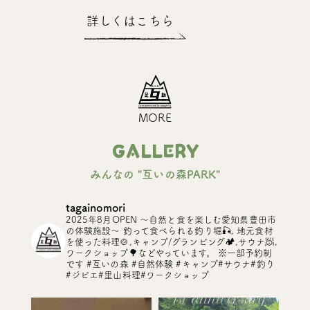
詳しくはこちら
MORE
GALLERY
みんなの "互いの森PARK"
tagainomori
2025年8月OPEN
〜自然と食を楽しむ愛知県豊田市
の体験施設〜
釣って食べられる釣り堀🎣, 地元食材
を使った料理🍲,キャンプ/グランピング🏕️,サウナ🧖,
ワークショップ🌳などやっています。
※一部予約制
です
#互いの森 #自然体験 #キャンプ#サウナ#釣り
#ジビエ#里山料理#ワークショップ