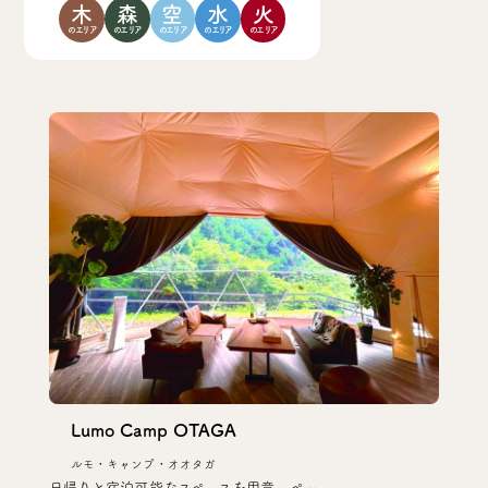
木
森
空
水
火
のエリア
のエリア
のエリア
のエリア
のエリア
Lumo Camp OTAGA
ルモ・キャンプ・オオタガ
日帰りと宿泊可能なスペースを用意。ペッ