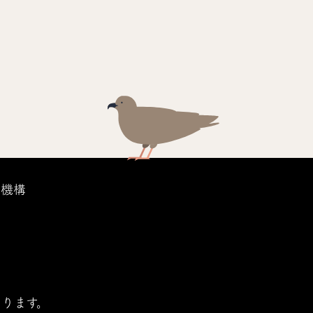
議機構
ります。