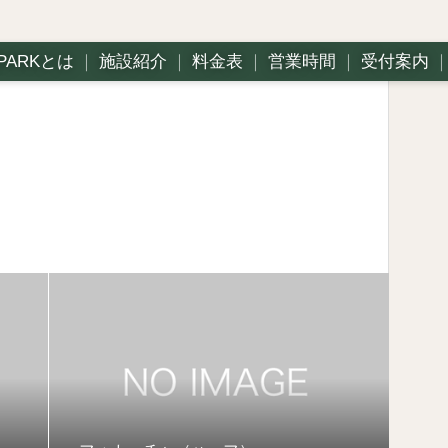
PARKとは
｜
施設紹介
｜
料金表
｜
営業時間
｜
受付案内