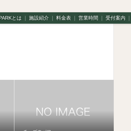
PARKとは
｜
施設紹介
｜
料金表
｜
営業時間
｜
受付案内