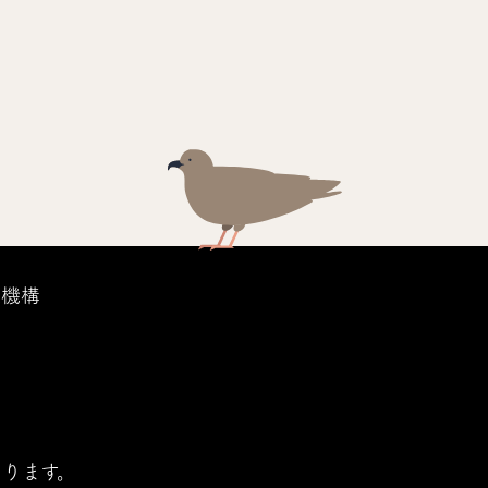
議機構
ります。