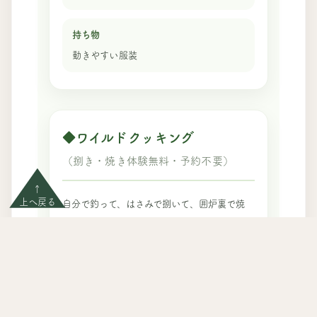
持ち物
動きやすい服装
◆ワイルドクッキング
（捌き・焼き体験無料・予約不要）
↑
上へ戻る
自分で釣って、はさみで捌いて、囲炉裏で焼
く。
そしてみんなで食べるまでを一気に体験しよ
う！
大人から子どもまで、魚の命を大切に頂くこ
とを学べるイベントとなっています。