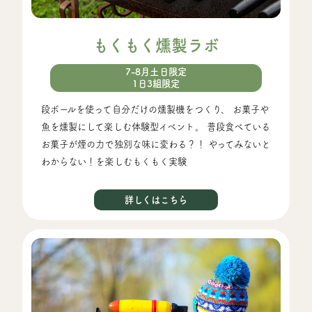
もくもく燻製ラボ
7-8月土日限定
1日3組限定
段ボールを使って自分だけの燻製機をつくり、 お菓子や
魚を燻製にして楽しむ体験型イベント。 普段食べている
お菓子が煙の力で独別な味に変わる？！ やってみないと
わからない！を楽しむもくもく実験
詳しくはこちら