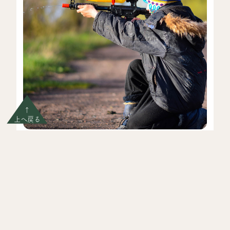
↑
上へ戻る
竹みずてっぽう大作戦
7月-8月の土日限定
1枠5組 9時枠/16時枠 合計10組
自然の竹を使って竹のみずてっぽうを作る工作＆水遊び
イベントです。 自分で作った竹のみずてっぽうだからこ
その楽しさがあります。どこまで飛ぶ？強くおしたら？